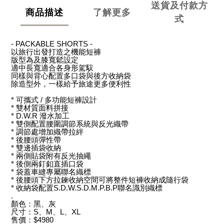
送貨及付款方
商品描述
了解更多
式
- PACKABLE SHORTS -
以旅行出發打造之機能短褲
版型為及膝寬鬆設定
適中長寬適合各身形駕馭
同樣與背心配置多口袋與後方收納袋
除造型外，一樣給予旅途更多便利性
*
可攜式
/
多功能短褲設計
*
雙材質面料拼接
* D.W.R
潑水加工
*
雙側配置腰圍調節系統與反光織帶
*
調節處增加織帶拉絆
*
後腰頭彈性帶
*
雙邊插袋收納
*
兩側貼袋附有反光抽繩
*
後側兩釘釦直插口袋
*
袋蓋車縫專屬聯名織標
*
後腰頭下方拉鍊收納空間可將整件短褲收納成隨行袋
*
收納袋配置
S.D.W.S.D.M.P.B.P
聯名識別織標
.
顏色：黑、灰
尺寸：
S
、
M
、
L
、
XL
售價：
$4980