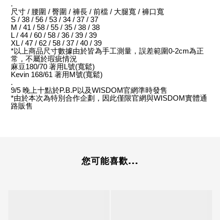
.
尺寸
/
腰圍
/
臀圍
/
褲長
/
前檔
/
大腿寬
/
褲口寬
S / 38 / 56 / 53 / 34 / 37 / 37
M / 41 / 58 / 55 / 35 / 38 / 38
L / 44 / 60 / 58 / 36 / 39 / 39
XL / 47 / 62 / 58 / 37 / 40 / 39
*
以上商品尺寸數據由於皆為手工測量，誤差範圍
0-2cm
為正
常，不屬於瑕疵情況
麻豆
180/70
著用
L
號
(
寬鬆
)
Kevin 168/61
著用
M
號
(
寬鬆
)
.
9/5
晚上十點於
P.B.P
以及
WISDOM
官網準時發售
*
由於本次為特別合作企劃，因此僅限官網與
WISDOM
實體通
路販售
您可能喜歡...