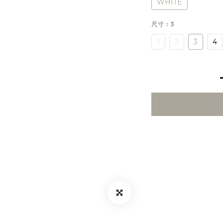
WHITE
尺寸
: 3
1
2
3
4