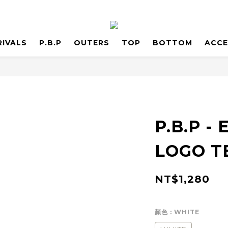
RIVALS
P.B.P
OUTERS
TOP
BOTTOM
ACCE
P.B.P -
LOGO T
NT$1,280
顏色
: WHITE