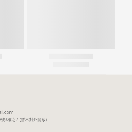
il.com
號3樓之7 (暫不對外開放)