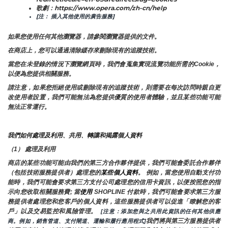
歌劇：https://www.opera.com/zh-cn/help
[注： 插入其他使用的廣告服務]
如果您使用任何其他瀏覽器，請參閱瀏覽器提供的文件。
在商店上，您可以通過清除緩存來刪除現有的追蹤技術。
當您在未登錄的情況下瀏覽網頁時，我們會蒐集實現流覽功能所需的Cookie，
以便為您提供相關服務。
請注意，如果您拒絕使用或刪除現有的追蹤技術，則需要在每次訪問時親自更
改使用者設置，我們可能無法為您提供優質的使用者體驗，並且某些功能可能
無法正常運行。
我們如何處理及利用、共用、轉讓和揭露個人資料
（1） 處理及利用
商店的某些功能可能由我們的第三方合作夥伴提供，我們可能會委託合作夥伴
（包括技術服務提供者）處理您的
某些個人資料
。 例如，當您使用自動支付功
能時，我們可能會要求第三方支付公司處理您的信用卡資訊，以便按照您的指
示向您收取相關服務費; 當
使用 
SHOPLINE 付款時，我們可能會要求第三方服
務提供者處理您和您客戶的個人資料，這些服務提供者可以促進「瞭解您的客
戶」以及交易監控和風險管理。 
 [注意：添加您與之共用此資訊的任何其他供應
我們將與第三方服務提供者
商。例如，銷售管道、支付閘道、運輸和履行應用程式]