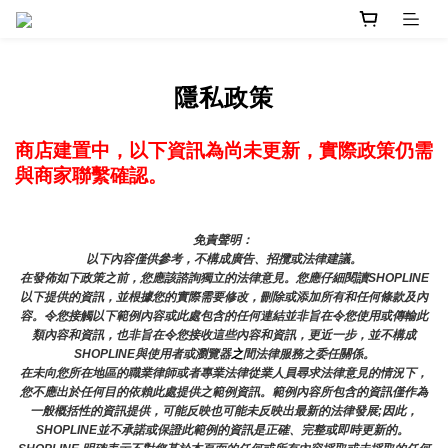
隱私政策
商店建置中，以下資訊為尚未更新，實際政策仍需
與商家聯繫確認。
免責聲明： 
以下內容僅供參考，不構成廣告、招攬或法律建議。
在發佈如下政策之前，您應該諮詢獨立的法律意見。您應仔細閱讀SHOPLINE
以下提供的資訊，並根據您的實際需要修改，刪除或添加所有和任何條款及內
容。令您接觸以下範例內容或此處包含的任何連結並非旨在令您使用或傳輸此
類內容和資訊，也非旨在令您接收這些內容和資訊，更近一步，並不構成
SHOPLINE與使用者或瀏覽器
之
間法律服務之委任關係。
在未向您所在地區的職業律師或者專業法律從業人員尋求法律意見的情況下，
您不應出於任何目的依賴此處提供之範例資訊。範例內容所包含的資訊僅作為
一般概括性的資訊提供，可能反映也可能未反映出最新的法律發展;因此，
SHOPLINE並不承諾或保證此範例的資訊是正確、完整或即時更新的。 