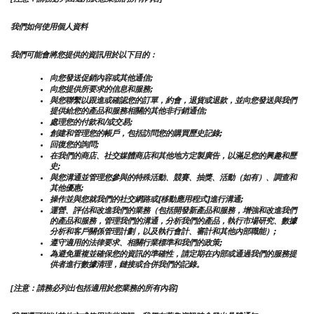
我們如何使用個人資料
我們可能會將您提供的資訊用於以下目的：
向您發送促銷內容或其他通信;
向您提供所要求的信息和服務;
與您聯繫以跟進或確認您的訂單，約會，退貨或退款，並向您發送與我們
提供給您的產品和服務相關的其他非行銷通信;
處理您的付款和/或交易;
創建和管理您的帳戶，包括訪問您的購買歷史記錄;
回復您的詢問;
在我們的商店、社交媒體商店和其他地方定製廣告，以滿足您的興趣和歷
史;
與您溝通並管理您參與的特殊活動、競賽、抽獎、活動（如有）、調查和
其他優惠;
操作並與您就我們的社交網路或[移動應用程式]進行溝通;
運營、評估和改進我們的業務（包括開發新產品和服務，增強和改進我們
的產品和服務，管理我們的溝通，分析我們的產品，執行市場研究、數據
分析和客戶關係管理計劃，以及執行會計、審計和其他內部職能）;
遵守適用的法律要求、相關行業標準和我們的政策;
為避免重複並確保您的資訊的準確性，請定期在內部或通過我們的服務提
供者進行數據清理，鏈接或合併我們的記錄。
[注意：請務必列出包括適用於您業務的所有內容]