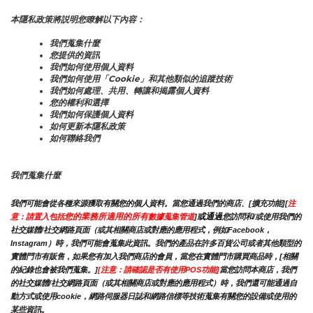
本隱私政策將説明您瞭解以下內容：
我們蒐集什麼
您提供的資訊
我們如何使用個人資料
我們如何使用「Cookie」和其他類似的追蹤技術
我們如何處理、共用、轉讓和揭露個人資料
您的權利和選擇
我們如何保護個人資料
如何更新本隱私政策
如何聯絡我們
我們蒐集什麼
我們可能會從各種來源獲取有關您的個人資料。當您通過我們的商店、[擴充功能][
注
您的業務所適用的所有
或通過
意：請置入包括
數據蒐集管道
]
您訪問和/或使用我們的
社交媒體/社交網路頁面（或其相關商店或對應的應用程式，例如Facebook，
Instagram）時，我們可能會蒐集此資訊。我們的產品在許多百貨公司或者其他類型的
實體門市有販售，如果您有加入我們商店的會員，當您在實體門市購買商品時，[相關
的紀錄也會被我們蒐集。]
[注意：請確認是否有使用POS功能]
當您訪問本商店，我們
的社交媒體/社交網路頁面（或其相關商店或對應的應用程式）時，我們還可能通過自
動方式或使用cookie，網路伺服器日誌和網路信標等技術蒐集有關您的設備或使用的
某些資訊。