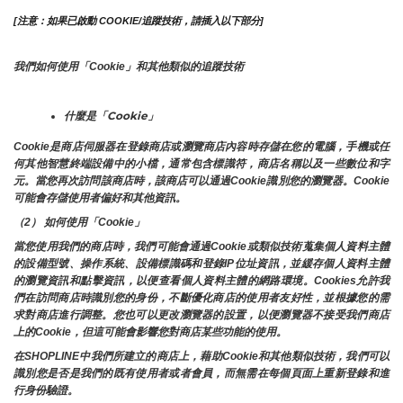
[注意：如果已啟動 COOKIE/追蹤技術，請插入以下部分]
我們如何使用「Cookie」和其他類似的追蹤技術
什麼是「Cookie」
Cookie是商店伺服器在登錄商店或瀏覽商店內容時存儲在您的電腦，手機或任
何其他智慧終端設備中的小檔，通常包含標識符，商店名稱以及一些數位和字
元。當您再次訪問該商店時，該商店可以通過Cookie識別您的瀏覽器。Cookie 
可能會存儲使用者偏好和其他資訊。
（2） 如何使用「Cookie」
當您使用我們的商店時，我們可能會通過Cookie或類似技術蒐集個人資料主體
的設備型號、操作系統、設備標識碼和登錄IP位址資訊，並緩存個人資料主體
的瀏覽資訊和點擊資訊，以便查看個人資料主體的網路環境。Cookies允許我
們在訪問商店時識別您的身份，不斷優化商店的使用者友好性，並根據您的需
求對商店進行調整。您也可以更改瀏覽器的設置，以便瀏覽器不接受我們商店
上的Cookie，但這可能會影響您對商店某些功能的使用。
在SHOPLINE中我們所建立的商店上，藉助Cookie和其他類似技術，我們可以
識別您是否是我們的既有使用者或者會員，而無需在每個頁面上重新登錄和進
行身份驗證。