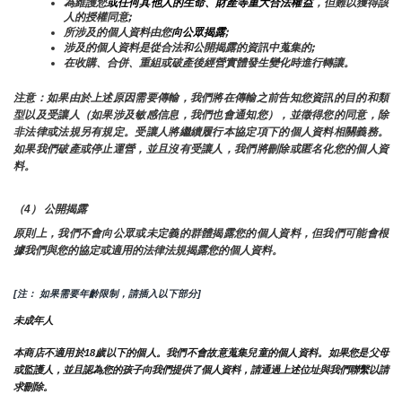
為維護您
或任何其他人的生命、財產等重大合法權益
，但難以獲得該
人的授權同意;
所涉及的個人資料由您
向公眾揭露
;
涉及的個人資料是從合法和公開揭露的資訊中蒐集的;
在收購、合併、重組或破產後經營實體發生變化時進行轉讓。
注意：如果由於上述原因需要傳輸，我們將在傳輸之前告知您資訊的目的和類
型以及受讓人（如果涉及敏感信息，我們也會通知您），並徵得您的同意，除
非法律或法規另有規定。受讓人將繼續履行本協定項下的個人資料相關義務。
如果我們破產或停止運營，並且沒有受讓人，我們將刪除或匿名化您的個人資
料。
（4） 公開揭露
原則上，我們不會向公眾或未定義的群體揭露您的個人資料，但我們可能會根
據我們與您的協定或適用的法律法規揭露您的個人資料。
[注： 如果需要年齡限制，請插入以下部分]
未成年人
本商店不適用於18歲以下的個人。我們不會故意蒐集兒童的個人資料。如果您是父母
或監護人，並且認為您的孩子向我們提供了個人資料，請通過上述位址與我們聯繫以請
求刪除。