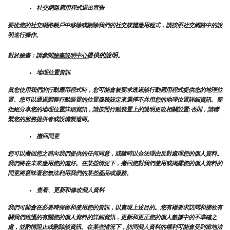
社交網路應用程式退出宣告
要從您的社交網路帳戶中移除或刪除我們的社交媒體應用程式，請按照社交網路中的說
明進行操作。
提供的說明
對於臉書：請參閱
臉書説明中心
。
地理位置資訊
當您使用我們的行動應用程式時，您可能會被要求透過該行動應用程式提供您的地理位
置。您可以通過調整行動裝置的位置服務設定來選擇不共用您的地理位置詳細資訊。要
拒絕分享您的地理位置詳細資訊，請按照行動裝置上的說明更改相關設置;否則，請聯
繫您的服務提供者或設備製造商。
撤回同意
您可以撤回您之前向我們提供的任何同意，或隨時以合法理由反對處理您的個人資料。
我們將在未來應用您的偏好。在某些情況下，撤回您對我們使用或揭露您的個人資料的
同意將意味著您無法利用我們的某些產品或服務。
查看、更新和修改個人資料
我們可能會在必要時保留和使用您的資訊，以實現上述目的。您有權要求訪問和接收有
關我們維護的有關您的個人資料的詳細資訊，更新和更正您的個人數據中的不準確之
處，並酌情阻止或刪除該資訊。在某些情況下，訪問個人資料的權利可能會受到當地法