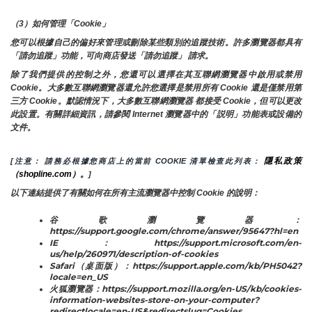
（3）如何管理「Cookie」
您可以根據自己的偏好來管理或刪除某些類別的追蹤技術。許多瀏覽器都具有
「請勿追蹤」功能，可向商店發送「請勿追蹤」 請求。
除了我們提供的控制之外，您還可以選擇在其互聯網瀏覽器中啟用或禁用
Cookie。大多數互聯網瀏覽器還允許您選擇是禁用所有 Cookie 還是僅禁用第
三方 Cookie。默認情況下，大多數互聯網瀏覽器 都接受 Cookie，但可以更改
此設置。有關詳細資訊，請參閱 Internet 瀏覽器中的「説明」功能表或設備的
文件。
隱私政策
[注意： 請務必根據您商店上的當前 COOKIE 清單檢查此列表： 
（shopline.com）。
]
以下連結提供了有關如何在所有主流瀏覽器中控制 Cookie 的說明：
谷歌瀏覽器：
https://support.google.com/chrome/answer/95647?hl=en
IE：https://support.microsoft.com/en-
us/help/260971/description-of-cookies
Safari（桌面版）：https://support.apple.com/kb/PH5042?
locale=en_US
火狐瀏覽器：https://support.mozilla.org/en-US/kb/cookies-
information-websites-store-on-your-computer?
redirectlocale=en-US&redirectslug=Cookies