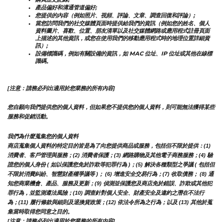
產品偏好和溝通管道偏好;
您提供的內容（例如照片、視頻、評論、文章、調查回復和評論）;
當您訪問我們的社交媒體頁面時提供給我們的資訊（例如您的姓名、個人
資料圖片、喜歡、位置、朋友清單以及社交媒體網路或應用程式註冊頁面
上描述的其他資訊，或您在使用我們的移動應用程式時的地理位置詳細資
訊）;
設備標識碼，例如有關設備的資訊，如 MAC 位址、IP 位址或其他在線標
識碼。
[注意：請務必列出適用於您業務的所有內容]
您自願向我們提供您的個人資料，但如果您不提供您的個人資料，則可能無法獲得某些
服務和促銷活動。
我們為什麼蒐集您的個人資料
商店蒐集個人資料的特定目的皆是為了向您提供商品或服務，包括但不限於提供：(1) 
消費者、客戶管理與服務；(2) 消費者保護；(3) 網路購物及其他電子商務服務；(4) 驗
證您的個人身份 ( 如以保護您免於詐欺等犯罪行為 )；(5) 解決各種類型之爭議 ( 包括但
不限於消費糾紛、智慧財產權爭議等 )； (6) 增進安全交易行為；(7) 收取債務； (8) 通
知您商業機會、產品、服務及更新；(9) 偵測並保護您及商店免於錯誤、詐欺或其他犯
罪行為，並監測遵法風險；(10) 調查針對個人安全、財產安全及違約之潛在不法行
為；(11) 履行條款與細則及退換貨政策；(12) 依法令所為之行為；以及 (13) 其他於蒐
集當時取得您同意之目的。
[注意：請務必列出適用於您業務的所有內容]