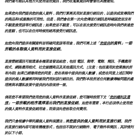
我們還可能以其他方式使用這些資訊，我們在蒐集資訊時會發出具體通知。
如果您向我們提供您的個人資料，我們打算將其用於直接行銷目的，以提供或宣傳我們
的商品和/或服務的可用性。但是，我們會在第一次向您傳送行銷訊息時確認您並沒有
不願意接受該等行銷訊息；如果您並不願意，可以在首次接受行銷訊息時向我們表達您
的意願，也可以在任何時候拒絕再接受行銷訊息。
「
的資料」一節
如您向我們提供有關資料並明確同意該等用途，我們可將上述
您提供
所載的各類個人資料用於直接促銷。
直接營銷通訊可能透過各種渠道發送給您，包括 電話、郵寄、電郵、簡訊、手機應用
程式、網路應用程式、社交媒體商店及其他通訊方式。 [注意：包括適用於您業務的所
有內容] 如果已經徵得您的同意，您在表格中提供的個人數據，或您在同意上述訂閱時
提供的個人數據將同時被我們用於該行銷目的。我們對本段所述任何數據傳輸問題的處
理將與本隱私政策中提供的內容保持一致。
倘若您不希望我們使用您的個人資料作直接促銷，您可隨時按照下文「
您的權利及選
」一節所載的程序選擇退出我們的直接促銷
擇
。如您有需要，本行必須停止使用您
的個人資料作直接促銷用途，而毋須向您收取任何費用。
您提供的個人資料用於直接行銷
我們只會根據中華民國個人資料保護法，將
。我們
的直接行銷內容可能有幾種形式，包括但不限於行銷郵件、電子郵件和簡訊，其詳情列
於以下小節。