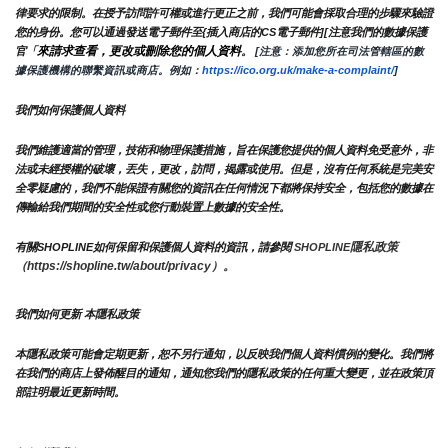
律要求的限制。在授予訪問許可權或進行更正之前，我們可能會採取合理的步驟來驗證
您的身份。您可以通過發送電子郵件至{插入商店的CS電子郵件][注意我們的數據保護
來請求查看，更改或刪除您的個人資料
官「
。
 [注意：添加您所在司法管轄區的數
據保護機構的聯繫資訊或商店。例如：
https://ico.org.uk/make-a-complaint/
]
我們如何保護個人資料
我們維護適當的管理，技術和物理保護措施，旨在保護您提供的個人資料免受意外，非
法或未經授權的破壞，丟失，更改，訪問，揭露或使用。但是，沒有任何系統是完美安
全零疑慮的，我們不能保證有關您的資訊在任何情況下都將保持安全，包括您的數據在
傳輸給我們期間的安全性或您行動裝置上數據的安全性。
隱私政策 
有關SHOPLINE如何保留和保護個人資料的資訊，請參閱 
SHOPLINE
（https://shopline.tw/about/privacy）。 
我們如何更新 本隱私政策 
本隱私政策可能會定期更新，恕不另行通知，以反映我們個人資料慣例的變化。我們將
在我們的商店上發佈醒目的通知，通知您我們的隱私政策的任何重大變更，並在政策頂
部註明最近更新時間。