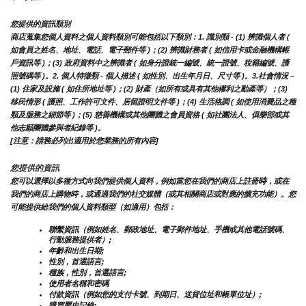
您提供的資訊類別
商店蒐集您個人資料之個人資料類別可能包括以下類別：1. 識別類 - (1) 辨識個人者 ( 
如會員之姓名、地址、電話、電子郵件等 )；(2) 辨識財務者 ( 如信用卡或金融機構帳
戶資訊等 )；(3) 政府資料中之辨識者 ( 如身分證統一編號、統一證號、稅籍編號、護
照號碼等 )。2. 個人特徵類 - 個人描述 ( 如性別、出生年月日、尺寸等 )。3.社會情況 – 
(1) 住家及設施 ( 如住所地址等 )；(2) 財產（如所有或具有其他權利之動產等）；(3) 
移民情形 ( 護照、工作許可文件、居留證明文件等 )；(4) 生活格調 ( 如使用消費品之種
類及服務之細節等 )；(5) 慈善機構或其他團體之會員資格 ( 如社團法人、俱樂部或其
他志願團體參與者紀錄等 )。
[注意：請務必列出適用於您業務的所有內容]
您提供的資訊
時
您可以選擇以多種方式向我們提供個人資料，例如當您在我們的商店上註冊
，或在
我們的商店上購物時，或通過我們的社交媒體（或其相關商店或對應的擴充功能）。您
可能提供給我們的個人資料類型（如適用）包括：
聯繫資訊（例如姓名、郵政地址、電子郵件地址、手機或其他電話號碼、
行動服務提供者）;
年齡和出生日期;
性別，首選語言;
種族，性別，首選語言;
使用者名稱和密碼
付款資訊（例如您的支付卡號、到期日、送貨位址和帳單位址）;
購買歷史記錄;