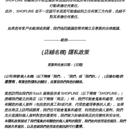
SHOPLINE 明確表示不對您基於本頁面的任何或所有內容採取或未採取的任何
行動承擔任何責任。
此外， SHOPLINE 並不一定認可本頁面可能連結到之任何第三方內容，也絕不
對其承擔任何責任。
如果您有客戶在歐洲或美國，我們強烈建議您尋求獨立且專業的法律建議。
--------------範例----------------
{店鋪名稱} 隱私政策
更新和生效日期： [日期]
}的
{公司/商號/個人名稱}（以下簡稱「我們」，「我們」或「我們的」），{店舖名稱
運營商
，尊重您對隱私的關注，並重視我們與您的關係。 
當您訪問由我們的 SaaS 服務提供者 SHOPLINE（以下簡稱「SHOPLINE」）
授權我們建立的商店（以下簡稱「商店」）時，我們可能會蒐集和處理、利用
有關您的個人資料（包括您的員工和/或代表、代理您處理事務的人員）。如果
您在商店上訪問或購買，我們也可能會蒐集和處理、利用您的個人資料。我們
充分意識到個人資料對您的重要性，我們致力於確保商店的完整性和安全性。
本隱私政策描述了我們蒐集的有關您的個人資料的類型，我們如何使用這些資訊，我們
的
選擇。
與誰共享資訊，以及您就我們使用這些資訊
可行