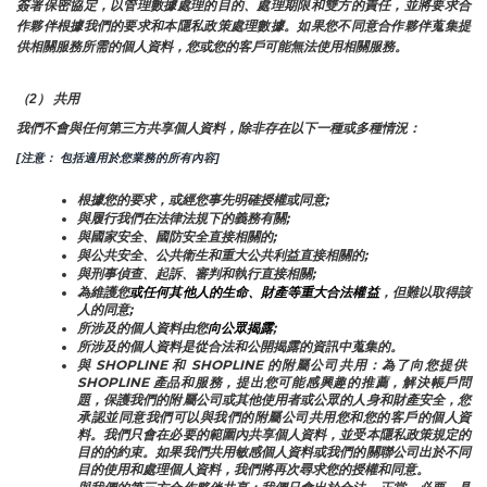
簽署保密協定，以管理數據處理的目的、處理期限和雙方的責任，並將要求合
作夥伴根據我們的要求和本隱私政策處理數據。如果您不同意合作夥伴蒐集提
供相關服務所需的個人資料，您或您的客戶可能無法使用相關服務。
（2） 共用
我們不會與任何第三方共享個人資料，除非存在以下一種或多種情況：
[注意： 包括適用於您業務的所有內容]
根據您的要求，或經您事先明確授權或同意;
與履行我們在法律法規下的義務有關;
與國家安全、國防安全直接相關的;
與公共安全、公共衛生和重大公共利益直接相關的;
與刑事偵查、起訴、審判和執行直接相關;
為維護您
或任何其他人的生命、財產等重大合法權益
，但難以取得該
人的同意;
所涉及的個人資料由您
向公眾揭露
;
所涉及的個人資料是從合法和公開揭露的資訊中蒐集的。
與 SHOPLINE 和 SHOPLINE 的附屬公司共用：為了向您提供 
SHOPLINE 產品和服務，提出您可能感興趣的推薦，解決帳戶問
題，保護我們的附屬公司或其他使用者或公眾的人身和財產安全，您
承認並同意我們可以與我們的附屬公司共用您和您的客戶的個人資
料。我們只會在必要的範圍內共享個人資料，並受本隱私政策規定的
目的的約束。如果我們共用敏感個人資料或我們的關聯公司出於不同
目的使用和處理個人資料，我們將再次尋求您的授權和同意。