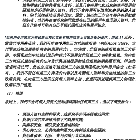
與我們的第三方合作夥伴共享：我們只會出於合法、正當、必要、具
體和明確的目的共用個人資料，並且只會共用向您或您的客戶提供相
關服務所必需的個人資料。我們不會共用可以識別您
身份的個人資
料
，除非法律或法規另有規定。通常，這些第三方合作夥伴也是數據
控制者，他們將在徵得您的同意后在自己的帳戶中處理個人資料。此
類合作夥伴可能有自己單獨的隱私政策和用戶協定。
 此外，
[如果您使用第三方营銷應用程式蒐集有關您商店上買家活動的資訊，請插入]
當我們使用
商店
時
，
我們可能會
使用
第三方功能或服務（包括Apps Store、支
付閘道或物流服務提供者的應用程式）。請注意，此類功能或服務由第三方提
供。本隱私政策中描述的規則和程式不適用於此類第三方功能和服務。您向第
三方商店或服務提供的任何資訊將直接提供給這些服務的網路運營商。即使您
通過商店訪問，您也必須遵守這些第三方的適用隱私政策和用戶協定（如果
有）。我們不對任何第三方商店的內容以及有關個人資料和安全措施的第三方
政策負責。在向第三方提供任何個人資料之前，您應閱讀並理解第三方的隱私
政策和用戶協定。
（3） 轉讓
原則上，我們不會將個人資料的控制權轉讓給任何第三方，但以下情況除外：
應個人資料主體的要求，或經您事先明確授權或同意;
與履行我們在法律法規下的義務有關;
與國家安全、國防安全直接相關的;
與公共安全、公共衛生和重大公共利益直接相關的;
與刑事偵查、起訴、審判和執行直接相關;