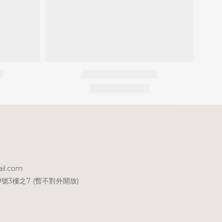
il.com
號3樓之7 (暫不對外開放)