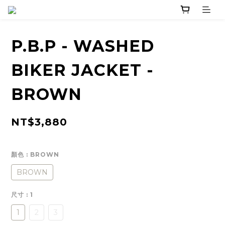
P.B.P - WASHED
BIKER JACKET -
BROWN
NT$3,880
顏色
: BROWN
BROWN
尺寸
: 1
1
2
3