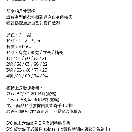
新增的尺寸選擇
讓各身型的都能找到適合自身的輪廓
輕鬆搭配屬於自己的夏日造型！
.
顏色：白、黑
尺寸：1、2、3、4
售價：$1280
尺寸 / 肩寬 / 胸寬 / 衣長 / 袖長
1號 / 54 / 60 / 65 / 21
2號 / 56 / 63 / 68 / 22
3號 / 58 / 66 / 71 / 23
4號 /60 / 69 / 74 / 24
.
模特上身數據參考：
麻豆180/70 著用3號(寬鬆)
Kevin 168/62 著用2號(寬鬆)
*以上商品尺寸數據由於皆為手工測量，
誤差範圍0-2cm為正常，不屬於瑕疵情況
.
5/6 晚上六點於P.B.P官網準時發售
5/9 經銷點正式販售 (plain-me販售時間依店家公告為主)