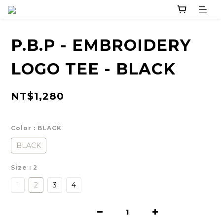
P.B.P - EMBROIDERY
LOGO TEE - BLACK
NT$1,280
Color
: BLACK
BLACK
Size
: 2
1
2
3
4